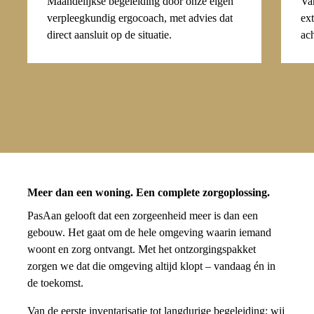
Maandelijkse begeleiding door onze eigen
Van
verpleegkundig ergocoach, met advies dat
ext
direct aansluit op de situatie.
ac
Meer dan een woning. Een complete zorgoplossing.
PasAan gelooft dat een zorgeenheid meer is dan een
gebouw. Het gaat om de hele omgeving waarin iemand
woont en zorg ontvangt. Met het ontzorgingspakket
zorgen we dat die omgeving altijd klopt – vandaag én in
de toekomst.
Van de eerste inventarisatie tot langdurige begeleiding: wij