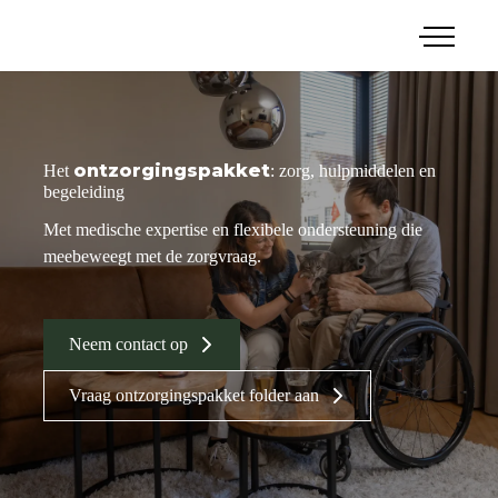
menu
Zorgkamer
Zorgwoning
Stabiele zorgvraag
Mantelzorgwoning
Snel toenemende zorgvraag
ontzorgingspakket
Het
: zorg, hulpmiddelen en
Gemeenten
Ontzorgingspakket
begeleiding
Zorginstellingen
Met medische expertise en flexibele ondersteuning die
Woningbouwverenigingen
meebeweegt met de zorgvraag.
Particulieren
Neem contact op
Vraag ontzorgingspakket folder aan
Neem contact op