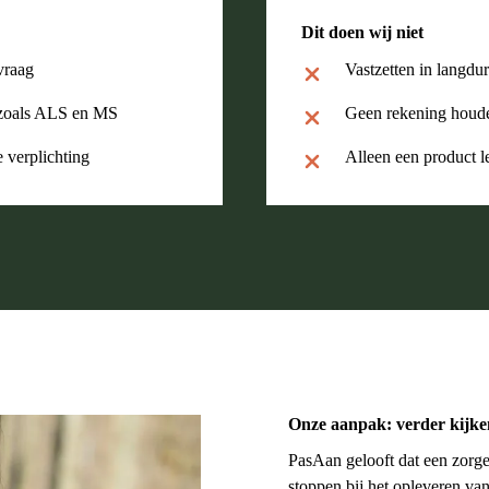
Dit doen wij niet
vraag
Vastzetten in langdur
n zoals ALS en MS
Geen rekening houde
 verplichting
Alleen een product l
Onze aanpak: verder kijke
PasAan gelooft dat een zorg
stoppen bij het opleveren va