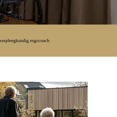
verpleegkundig ergocoach