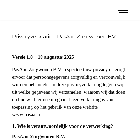
menu
Zorgkamer
Zorgwoning
Stabiele zorgvraag
Privacyverklaring PasAan Zorgwonen B.V.
Mantelzorgwoning
Snel toenemende zorgvraag
Gemeenten
Ontzorgingspakket
Versie 1.0 – 18 augustus 2025
Zorginstellingen
PasAan Zorgwonen B.V. respecteert uw privacy en zorgt
Woningbouwverenigingen
ervoor dat persoonsgegevens zorgvuldig en vertrouwelijk
Particulieren
worden behandeld. In deze privacyverklaring leggen wij
uit welke gegevens wij verzamelen, waarom wij dat doen
en hoe wij hiermee omgaan. Deze verklaring is van
toepassing op het gebruik van onze website
www.pasaan.nl
.
Neem contact op
1. Wie is verantwoordelijk voor de verwerking?
PasAan Zorgwonen B.V.